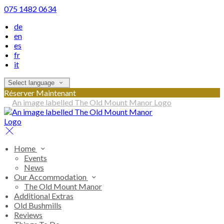
075 1482 0634
de
en
es
fr
it
Select language
Réserver Maintenant
Home
Events
News
Our Accommodation
The Old Mount Manor
Additional Extras
Old Bushmills
Reviews