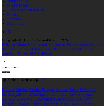
Things To Do
Food & Drink
History of Mountsandel
Gallery
Location
Contact Us
Copyright ©
The Old Mount Manor 2026
PMS sur Cloud, Site Internet, Moteur de Réservation & Channel
Manager par GuestDiary.com
|
Plan du site
|
Politique des
cookies
|
Termes et Conditions
Select language
Deutsch
English
Español
Français
Italiano
Dansk
Ελληνικά
Eesti
العربية
Suomi
Gaeilge
Lietuvių
Latviešu
Македонски
Bahasa melayu
Malti
Български
Беларускі
Čeština
हिंदी
Magyar
Hrvatski
Bahasa indonesia
עברית
Íslenska
Norsk