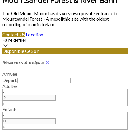
Mountsandel Forest & River Bann
The Old Mount Manor has its very own private entrance to
Mountsandel Forest - A mesolithic site with the oldest
recording of man in Ireland
Contact Us
Location
Faire défiler
Disponible Ce Soir
Réservez votre séjour
Arrivée
Départ
Adultes
-
+
Enfants
-
+