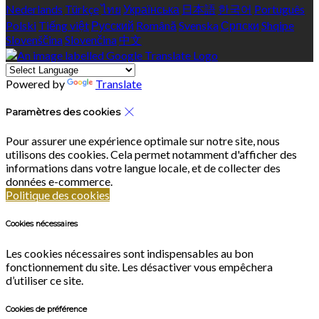
Nederlands
Türkçe
ไทย
Українська
日本語
한국어
Português
Polski
Tiếng việt
Русский
Română
Svenska
Српски
Shqipe
Slovenščina
Slovenčina
中文
Powered by
Translate
Paramètres des cookies
Pour assurer une expérience optimale sur notre site, nous
utilisons des cookies. Cela permet notamment d'afficher des
informations dans votre langue locale, et de collecter des
données e-commerce.
Politique des cookies
Cookies nécessaires
Les cookies nécessaires sont indispensables au bon
fonctionnement du site. Les désactiver vous empêchera
d’utiliser ce site.
Cookies de préférence