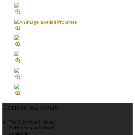
Contactez nous
The Old Mount Manor,
35 Mountsandle Road,
Coleraine,