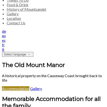
Things To Do
Food & Drink
History of Mountsandel
Gallery
Location
Contact Us
de
en
es
fr
it
Select language
The Old Mount Manor
A historical property on the Causeway Coast brought back to
life
Accommodation
Gallery
Memorable Accommodation for all
the family