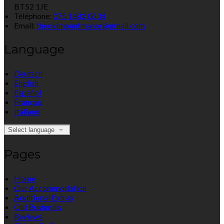
BT52 1JE
Téléphone
:
075 1482 0634
Email:
theoldmountmanor@gmail.com
Language
Deutsch
English
Español
Français
Italiano
Select language
Pages
Home
Our Accommodation
Additional Extras
Old Bushmills
Reviews